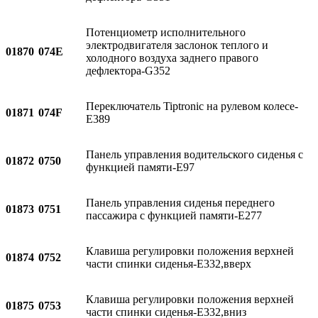
Потенциометр исполнительного
электродвигателя заслонок теплого и
01870
074E
холодного воздуха заднего правого
дефлектора-G352
Переключатель Tiptronic на рулевом колесе-
01871
074F
E389
Панель управления водительского сиденья с
01872
0750
функцией памяти-E97
Панель управления сиденья переднего
01873
0751
пассажира с функцией памяти-E277
Клавиша регулировки положения верхней
01874
0752
части спинки сиденья-E332,вверх
Клавиша регулировки положения верхней
01875
0753
части спинки сиденья-E332,вниз