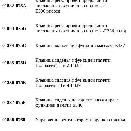
Клавиша регулировки продольного
01882
075A
положения поясничного подпора-
E336,вперед
Клавиша регулировки продольного
01883
075B
положения поясничного подпора-E336,назад
01884
075C
Клавиша включения функции массажа-E337
Клавиша сиденья с функцией памяти
01885
075D
Положения 1 и 2-E338
Клавиша сиденья с функцией памяти
01886
075E
Положения 3 и 4-E339
Клавиша сиденья переднего пассажира с
01887
075F
функцией памяти-E340
01888
0760
Управление вентилятором подушки сиденья