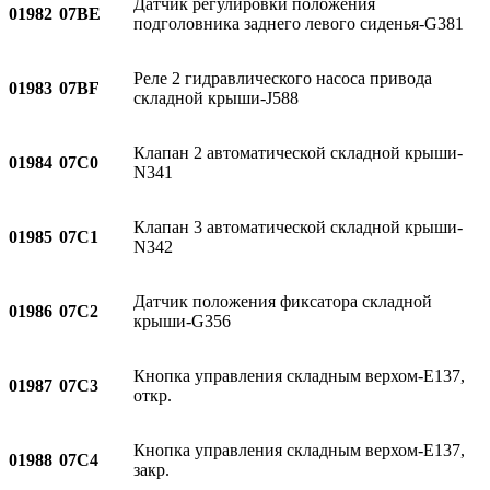
Датчик регулировки положения
01982
07BE
подголовника заднего левого сиденья-G381
Реле 2 гидравлического насоса привода
01983
07BF
складной крыши-J588
Клапан 2 автоматической складной крыши-
01984
07C0
N341
Клапан 3 автоматической складной крыши-
01985
07C1
N342
Датчик положения фиксатора складной
01986
07C2
крыши-G356
Кнопка управления складным верхом-E137,
01987
07C3
откр.
Кнопка управления складным верхом-E137,
01988
07C4
закр.