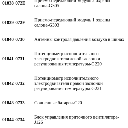
Приемо-передающий модуль 2 охраны
01838
072E
салона-G305
Приемо-передающий модуль 1 охраны
01839
072F
салона-G303
01840
0730
Антенны контроля давления воздуха в шинах
Потенциометр исполнительного
01841
0731
электродвигателя левой заслонки
регулирования температуры-G220
Потенциометр исполнительного
01842
0732
электродвигателя правой заслонки
регулирования температуры-G221
01843
0733
Солнечные батареи-C20
Блок управления приточного вентилятора-
01844
0734
J126