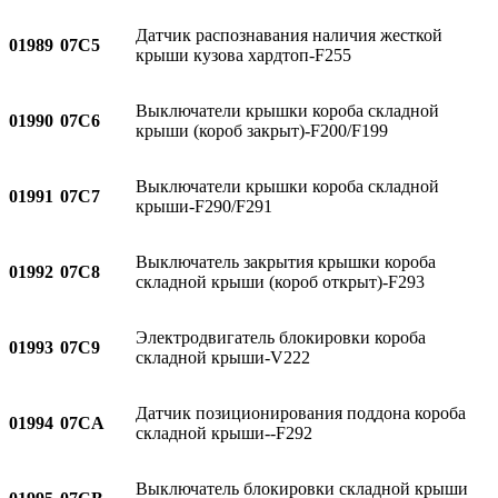
Датчик распознавания наличия жесткой
01989
07C5
крыши кузова хардтоп-F255
Выключатели крышки короба складной
01990
07C6
крыши (короб закрыт)-F200/F199
Выключатели крышки короба складной
01991
07C7
крыши-F290/F291
Выключатель закрытия крышки короба
01992
07C8
складной крыши (короб открыт)-F293
Электродвигатель блокировки короба
01993
07C9
складной крыши-V222
Датчик позиционирования поддона короба
01994
07CA
складной крыши--F292
Выключатель блокировки складной крыши