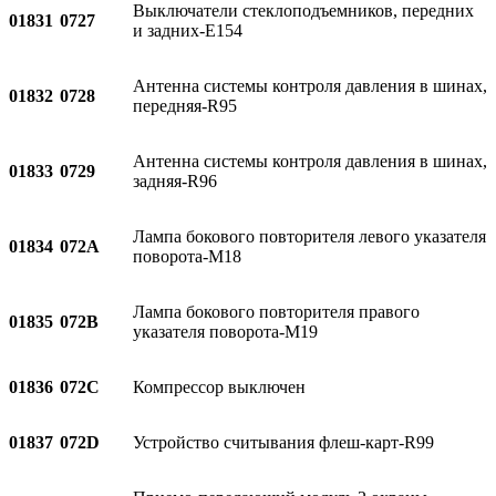
Выключатели стеклоподъемников, передних
01831
0727
и задних-E154
Антенна системы контроля давления в шинах,
01832
0728
передняя-R95
Антенна системы контроля давления в шинах,
01833
0729
задняя-R96
Лампа бокового повторителя левого указателя
01834
072A
поворота-M18
Лампа бокового повторителя правого
01835
072B
указателя поворота-M19
01836
072C
Компрессор выключен
01837
072D
Устройство считывания флеш-карт-R99