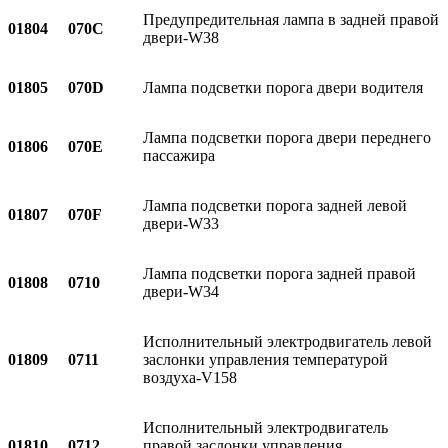
Предупредительная лампа в задней правой
01804
070C
двери-W38
01805
070D
Лампа подсветки порога двери водителя
Лампа подсветки порога двери переднего
01806
070E
пассажира
Лампа подсветки порога задней левой
01807
070F
двери-W33
Лампа подсветки порога задней правой
01808
0710
двери-W34
Исполнительный электродвигатель левой
01809
0711
заслонки управления температурой
воздуха-V158
Исполнительный электродвигатель
01810
0712
правой заслонки управления