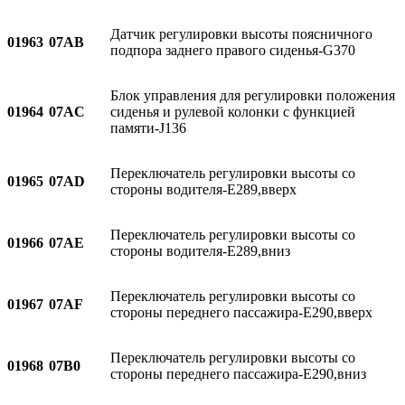
Датчик регулировки высоты поясничного
01963
07AB
подпора заднего правого сиденья-G370
Блок управления для регулировки положения
01964
07AC
сиденья и рулевой колонки с функцией
памяти-J136
Переключатель регулировки высоты со
01965
07AD
стороны водителя-E289,вверх
Переключатель регулировки высоты со
01966
07AE
стороны водителя-E289,вниз
Переключатель регулировки высоты со
01967
07AF
стороны переднего пассажира-E290,вверх
Переключатель регулировки высоты со
01968
07B0
стороны переднего пассажира-E290,вниз