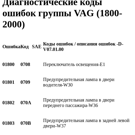
Диагностические коды
ошибок группы VAG (1800-
2000)
Коды ошибок / описания ошибок -
D
-
Ошибка
Код
SAE
V
07.01.00
01800
0708
Переключатель освещения-E1
Предупредительная лампа в двери
01801
0709
водителя-W30
Предупредительная лампа в двери
01802
070A
переднего пассажира-W36
Предупредительная лампа в задней левой
01803
070B
двери-W37