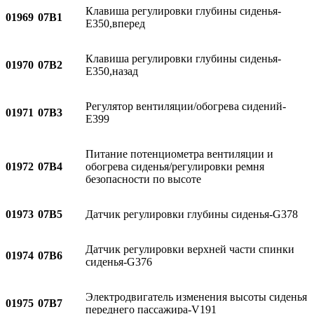
Клавиша регулировки глубины сиденья-
01969
07B1
E350,вперед
Клавиша регулировки глубины сиденья-
01970
07B2
E350,назад
Регулятор вентиляции/обогрева сидений-
01971
07B3
E399
Питание потенциометра вентиляции и
01972
07B4
обогрева сиденья/регулировки ремня
безопасности по высоте
01973
07B5
Датчик регулировки глубины сиденья-G378
Датчик регулировки верхней части спинки
01974
07B6
сиденья-G376
Электродвигатель изменения высоты сиденья
01975
07B7
переднего пассажира-V191