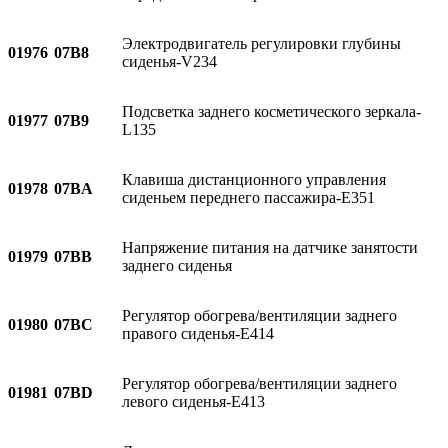
Электродвигатель регулировки глубины
01976
07B8
сиденья-V234
Подсветка заднего косметического зеркала-
01977
07B9
L135
Клавиша дистанционного управления
01978
07BA
сиденьем переднего пассажира-E351
Напряжение питания на датчике занятости
01979
07BB
заднего сиденья
Регулятор обогрева/вентиляции заднего
01980
07BC
правого сиденья-E414
Регулятор обогрева/вентиляции заднего
01981
07BD
левого сиденья-E413