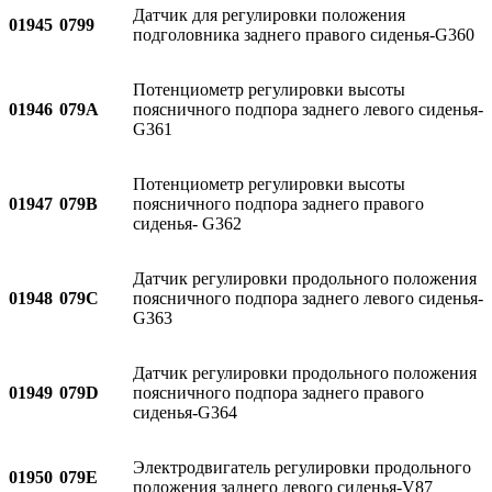
Датчик для регулировки положения
01945
0799
подголовника заднего правого сиденья-G360
Потенциометр регулировки высоты
01946
079A
поясничного подпора заднего левого сиденья-
G361
Потенциометр регулировки высоты
01947
079B
поясничного подпора заднего правого
сиденья- G362
Датчик регулировки продольного положения
01948
079C
поясничного подпора заднего левого сиденья-
G363
Датчик регулировки продольного положения
01949
079D
поясничного подпора заднего правого
сиденья-G364
Электродвигатель регулировки продольного
01950
079E
положения заднего левого сиденья-V87