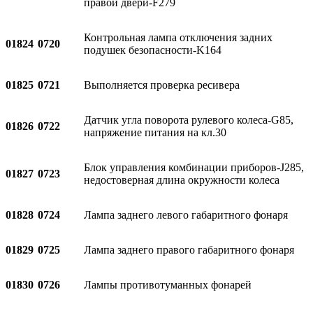
правой двери-F279
Контрольная лампа отключения задних
01824
0720
подушек безопасности-K164
01825
0721
Выполняется проверка ресивера
Датчик угла поворота рулевого колеса-G85,
01826
0722
напряжение питания на кл.30
Блок управления комбинации приборов-J285,
01827
0723
недостоверная длина окружности колеса
01828
0724
Лампа заднего левого габаритного фонаря
01829
0725
Лампа заднего правого габаритного фонаря
01830
0726
Лампы противотуманных фонарей